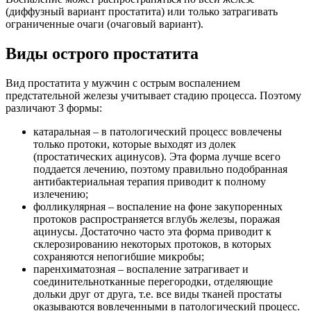
(диффузный вариант простатита) или только затрагивать
ограниченные очаги (очаговый вариант).
Виды острого простатита
Вид простатита у мужчин с острым воспалением
предстательной железы учитывает стадию процесса. Поэтому
различают 3 формы:
катаральная – в патологический процесс вовлечены
только протоки, которые выходят из долек
(простатических ацинусов). Эта форма лучше всего
поддается лечению, поэтому правильно подобранная
антибактериальная терапия приводит к полному
излечению;
фолликулярная – воспаление на фоне закупоренных
протоков распространяется вглубь железы, поражая
ацинусы. Достаточно часто эта форма приводит к
склерозированию некоторых протоков, в которых
сохраняются непогибшие микробы;
паренхиматозная – воспаление затрагивает и
соединительнотканные перегородки, отделяющие
дольки друг от друга, т.е. все виды тканей простаты
оказываются вовлеченными в патологический процесс.