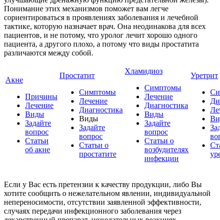
Понимание этих механизмов поможет вам легче
сориентироваться в проявлениях заболевания и лечебной
тактике, которую назначает врач. Она неодинакова для всех
пациентов, и не потому, что уролог лечит хорошо одного
пациента, а другого плохо, а потому что виды простатита
различаются между собой.
Хламидиоз
Простатит
Уретрит
Акне
Симптомы
Симптомы
Си
Причины
Лечение
Лечение
Ди
Лечение
Диагностика
Диагностика
Ле
Виды
Виды
Виды
Ви
Задайте
Задайте
Задайте
За
вопрос
вопрос
вопрос
во
Статьи
Статьи о
Статьи о
Ст
об акне
возбудителях
простатите
ур
инфекции
Если у Вас есть претензии к качеству продукции, либо Вы
хотите сообщить о нежелательном явлении, индивидуальной
непереносимости, отсутствии заявленной эффективности,
случаях передачи инфекционного заболевания через
лекарственный препарат, нежелательных реакциях,