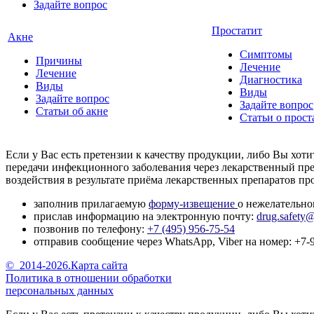
Задайте вопрос
Простатит
Акне
Симптомы
Причины
Лечение
Лечение
Диагностика
Виды
Виды
Задайте вопрос
Задайте вопрос
Статьи об акне
Статьи о прост
Если у Вас есть претензии к качеству продукции, либо Вы хо
передачи инфекционного заболевания через лекарственный пре
воздействия в результате приёма лекарственных препаратов 
заполнив прилагаемую
форму-извещение
о нежелательно
прислав информацию на электронную почту:
drug.safety@
позвонив по телефону:
+7 (495) 956-75-54
отправив сообщение через WhatsApp, Viber на номер: +7-
©
2014-2026.
Карта сайта
Политика в отношении обработки
персональных данных