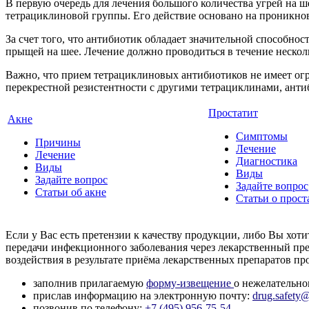
В первую очередь для лечения большого количества угрей на 
тетрациклиновой группы. Его действие основано на проникно
За счет того, что антибиотик обладает значительной способнос
прыщей на шее. Лечение должно проводиться в течение несколь
Важно, что прием тетрациклиновых антибиотиков не имеет огра
перекрестной резистентности с другими тетрациклинами, анти
Простатит
Акне
Симптомы
Причины
Лечение
Лечение
Диагностика
Виды
Виды
Задайте вопрос
Задайте вопрос
Статьи об акне
Статьи о прост
Если у Вас есть претензии к качеству продукции, либо Вы хо
передачи инфекционного заболевания через лекарственный пре
воздействия в результате приёма лекарственных препаратов 
заполнив прилагаемую
форму-извещение
о нежелательно
прислав информацию на электронную почту:
drug.safety@
позвонив по телефону:
+7 (495) 956-75-54