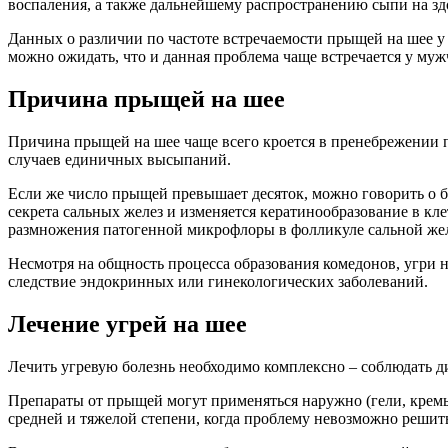
воспаления, а также дальнейшему распространению сыпи на зд
Данных о различии по частоте встречаемости прыщей на шее у 
можно ожидать, что и данная проблема чаще встречается у муж
Причина прыщей на шее
Причина прыщей на шее чаще всего кроется в пренебрежении 
случаев единичных высыпаний.
Если же число прыщей превышает десяток, можно говорить о б
секрета сальных желез и изменяется кератинообразование в кл
размножения патогенной микрофлоры в фолликуле сальной желез
Несмотря на общность процесса образования комедонов, угри н
следствие эндокринных или гинекологических заболеваний.
Лечение угрей на шее
Лечить угревую болезнь необходимо комплексно – соблюдать ди
Препараты от прыщей могут применяться наружно (гели, кремы,
средней и тяжелой степени, когда проблему невозможно решит