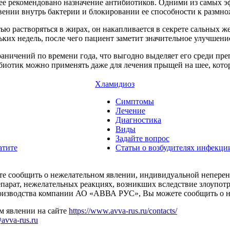
шее рекомендовано назначение антибиотиков. Одними из самых 
вении внутрь бактерии и блокировании ее способности к размн
тью растворяться в жирах, он накапливается в секрете сальных 
ких недель, после чего пациент заметит значительное улучшени
ничений по времени года, что выгодно выделяет его среди препа
биотик можно применять даже для лечения прыщей на шее, кото
Хламидиоз
Симптомы
Лечение
Диагностика
Виды
Задайте вопрос
атите
Статьи о возбудителях инфекци
тите сообщить о нежелательном явлении, индивидуальной непере
парат, нежелательных реакциях, возникших вследствие злоупот
производства компании АО «АВВА РУС», Вы можете сообщить о 
м явлении на сайте
https://www.avva-rus.ru/contacts/
avva-rus.ru