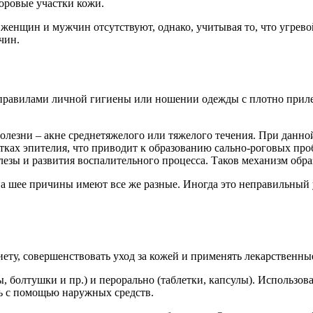
оровые участки кожи.
женщин и мужчин отсутствуют, однако, учитывая то, что угрево
чин.
правилами личной гигиены или ношении одежды с плотно приле
олезни – акне среднетяжелого или тяжелого течения. При данно
етках эпителия, что приводит к образованию сально-роговых пр
ы и развития воспалительного процесса. Таков механизм образо
а шее причины имеют все же разные. Иногда это неправильный ух
ету, совершенствовать уход за кожей и применять лекарственные
 болтушки и пр.) и перорально (таблетки, капсулы). Использова
ь с помощью наружных средств.