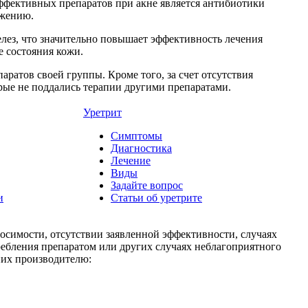
эффективных препаратов при акне является антибиотики
ожению.
желез, что значительно повышает эффективность лечения
е состояния кожи.
ратов своей группы. Кроме того, за счет отсутствия
рые не поддались терапии другими препаратами.
Уретрит
Симптомы
Диагностика
Лечение
Виды
Задайте вопрос
и
Статьи об уретрите
носимости, отсутствии заявленной эффективности, случаях
ребления препаратом или других случаях неблагоприятного
них производителю: