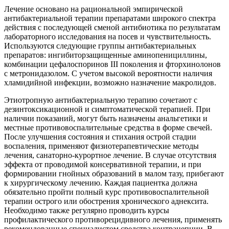
Лечение основано на рациональной эмпирической
антибактериальной терапии препаратами широкого спектра
действия с последующей сменой антибиотика по результатам
лабораторного исследования на посев и чувствительность.
Используются следующие группы антибактериальных
препаратов: ингибиторзащищенные аминопенициллины,
комбинации цефалоспоринов III поколения и фторхинолонов
с метронидазолом. С учетом высокой вероятности наличия
хламидийной инфекции, возможно назначение макролидов.
Этиотропную антибактериальную терапию сочетают с
дезинтоксикационной и симптоматической терапией. При
наличии показаний, могут быть назначены анальгетики и
местные противовоспалительные средства в форме свечей.
После улучшения состояния и стихания острой стадии
воспаления, применяют физиотерапевтические методы
лечения, санаторно-курортное лечение. В случае отсутствия
эффекта от проводимой консервативной терапии, и при
формировании гнойных образований в малом тазу, прибегают
к хирургическому лечению. Каждая пациентка должна
обязательно пройти полный курс противовоспалительной
терапии острого или обострения хронического аднексита.
Необходимо также регулярно проводить курсы
профилактического противорецидивного лечения, применять
рекомендованные специалистом средства контрацепции. В