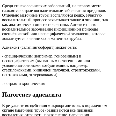
Среди гинекологических заболеваний, на первом месте
находятся острые воспалительные заболевания придатков.
Отдельно маточные трубы воспаляются редко, зачастую
воспалительный процесс захватывает также и яичники, так
как анатомически они тесно связаны. Аднексит - это
воспалительное заболевание инфекционной природы
специфической или неспецифической этиологии, которое
локализуется в яичниках и маточных трубах.
Аднексит (сальпингоофорит) может быть:
- специфическим (например, гонорейным) и
неспецифическим (вызванным патогенными или
условнопатогенными возбудителями, например:
стафилококками, кишечной палочкой, стрептококками,
пептококками, энтерококками)
- острым и хроническим
Патогенез аднексита
В результате воздействия микроорганизмов, в пораженном
органе (маточной трубе) развиваются все признаки
воспаления: отечность, покраснение, нарушения