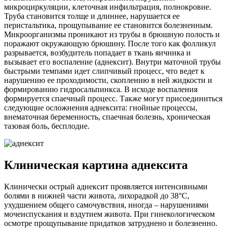
микроциркуляции, клеточная инфильтрация, полнокровие.
Труба становится толще и длиннее, нарушается ее
перистальтика, прощупывание ее становится болезненным.
Микроорганизмы проникают из трубы в брюшную полость и
поражают окружающую брюшину. После того как фолликул
разрывается, возбудитель попадает в ткань яичника и
вызывает его воспаление (аднексит). Внутри маточной трубы
быстрыми темпами идет слипчивый процесс, что ведет к
нарушению ее проходимости, скоплению в ней жидкости и
формированию гидросальпинкса. В исходе воспаления
формируется спаечный процесс. Также могут присоединиться
следующие осложнения аднексита: гнойные процессы,
внематочная беременность, спаечная болезнь, хроническая
тазовая боль, бесплодие.
Клиническая картина аднексита
Клинически острый аднексит проявляется интенсивными
болями в нижней части живота, лихорадкой до 38°С,
ухудшением общего самочувствия, иногда – нарушениями
мочеиспускания и вздутием живота. При гинекологическом
осмотре прощупывание придатков затруднено и болезненно.