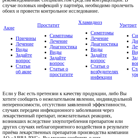
случае половых инфекций у партнёра, необходимо пролечить
обоих и провести контрольное исследование.
Хламидиоз
Простатит
Уретрит
Акне
Симптомы
Симптомы
Си
Причины
Лечение
Лечение
Ди
Лечение
Диагностика
Диагностика
Ле
Виды
Виды
Виды
Ви
Задайте
Задайте
Задайте
За
вопрос
вопрос
вопрос
во
Статьи
Статьи о
Статьи о
Ст
об акне
возбудителях
простатите
ур
инфекции
Если у Вас есть претензии к качеству продукции, либо Вы
хотите сообщить о нежелательном явлении, индивидуальной
непереносимости, отсутствии заявленной эффективности,
случаях передачи инфекционного заболевания через
лекарственный препарат, нежелательных реакциях,
возникших вследствие злоупотребления препаратом или
других случаях неблагоприятного воздействия в результате
приёма лекарственных препаратов производства компании
АО «АВВА РУС», Вы можете сообщить о них