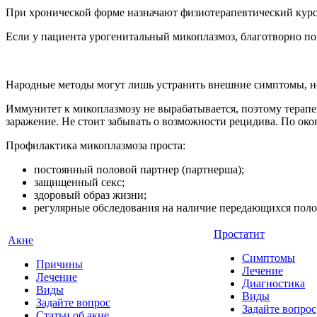
При хронической форме назначают физиотерапевтический курс
Если у пациента урогенитальный микоплазмоз, благотворно пов
Народные методы могут лишь устранить внешние симптомы, но 
Иммунитет к микоплазмозу не вырабатывается, поэтому терапе
заражение. Не стоит забывать о возможности рецидива. По око
Профилактика микоплазмоза проста:
постоянный половой партнер (партнерша);
защищенный секс;
здоровый образ жизни;
регулярные обследования на наличие передающихся пол
Простатит
Акне
Симптомы
Причины
Лечение
Лечение
Диагностика
Виды
Виды
Задайте вопрос
Задайте вопрос
Статьи об акне