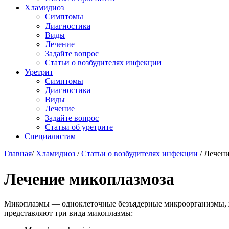
Хламидиоз
Симптомы
Диагностика
Виды
Лечение
Задайте вопрос
Статьи о возбудителях инфекции
Уретрит
Симптомы
Диагностика
Виды
Лечение
Задайте вопрос
Статьи об уретрите
Специалистам
Главная
/
Хламидиоз
/
Статьи о возбудителях инфекции
/
Лечени
Лечение микоплазмоза
Микоплазмы — одноклеточные безъядерные микроорганизмы, жи
представляют три вида микоплазмы: