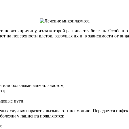
становить причину, из-за которой развивается болезнь. Особенн
т на поверхности клеток, разрушая их и, в зависимости от вида
и или больными микоплазмозом;
за;
одовые пути.
елых случаях паразиты вызывают пневмонию. Передается инфек
болезни у пациента появляются:
я;