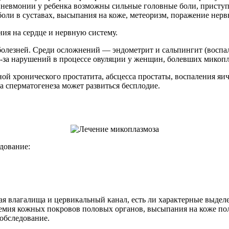
невмонии у ребенка возможны сильные головные боли, приступы
боли в суставах, высыпания на коже, метеоризм, поражение нер
ия на сердце и нервную систему.
олезней. Среди осложнений — эндометрит и сальпингит (воспа
-за нарушений в процессе овуляции у женщин, болевших микопл
ой хронического простатита, абсцесса простаты, воспаления яич
а сперматогенеза может развиться бесплодие.
дование:
ая влагалища и цервикальный канал, есть ли характерные выде
еремия кожных покровов половых органов, высыпания на коже по
 обследование.