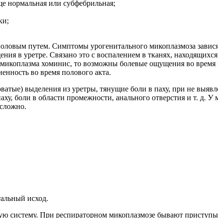
ще нормальная или субфебрильная;
ки;
оловым путем. Симптомы урогенитального микоплазмоза зависят
ия в уретре. Связано это с воспалением в тканях, находящихс
 — микоплазма хоминис, то возможны болевые ощущения во врем
енность во время полового акта.
атые) выделения из уретры, тянущие боли в паху, при не выяв
ху, боли в области промежности, анального отверстия и т. д. У
 сложно.
тальный исход.
ую систему. При респираторном микоплазмозе бывают приступы 