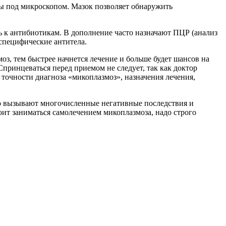
ны под микроскопом. Мазок позволяет обнаружить
ь к антибиотикам. В дополнение часто назначают ПЦР (анализ
 специфические антитела.
оз, тем быстрее начнется лечение и больше будет шансов на
Спринцеваться перед приемом не следует, так как доктор
 точности диагноза «микоплазмоз», назначения лечения,
ко вызывают многочисленные негативные последствия и
ит заниматься самолечением микоплазмоза, надо строго