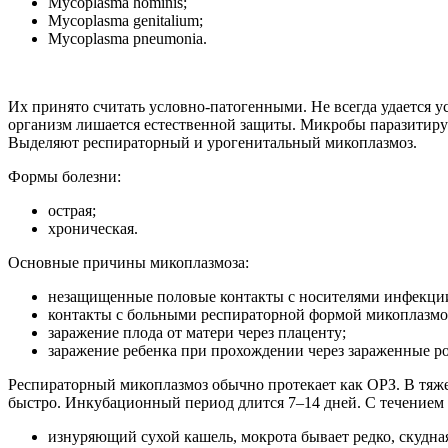
Mycoplasma hominis;
Mycoplasma genitalium;
Mycoplasma pneumonia.
Их принято считать условно-патогенными. Не всегда удается у
организм лишается естественной защиты. Микробы паразитирую
Выделяют респираторный и урогенитальный микоплазмоз.
Формы болезни:
острая;
хроническая.
Основные причины микоплазмоза:
незащищенные половые контакты с носителями инфекци
контакты с больными респираторной формой микоплазмо
заражение плода от матери через плаценту;
заражение ребенка при прохождении через зараженные р
Респираторный микоплазмоз обычно протекает как ОРЗ. В тяж
быстро. Инкубационный период длится 7–14 дней. С течением 
изнуряющий сухой кашель, мокрота бывает редко, скудна