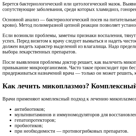
Берется бактериологический или цитологический мазок. Выяв
сопутствующие заболевания, среди которых хламидиоз, гоноре
Основной анализ — бактериологический посев на питательные 
крови). Метод полимеразной цепной реакции позволяет устано
Если возникли проблемы, заметны признаки воспаления, тянуть
успех. Перед визитом к врачу следует вымыться и надеть чист
должен видеть характер выделений из влагалища. Надо предель
выбора лекарственных препаратов.
После выявления проблемы доктор решает, как вылечить мико
привыкание микроорганизмов. Часто такое происходит при бес
придерживаться назначений врача — только он может решить, к
Как лечить микоплазмоз? Комплексный
Врачи применяют комплексный подход к лечению микоплазмоз
антибиотиков;
мультивитаминов и иммуномодуляторов для восстановле
гепатопротекторов;
пробиотиков;
при необходимости — противогрибковых препаратов.