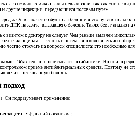
ить с его помощью микоплазмы невозможно, так как они не вид
я и другие инфекции, передающиеся половым путем.
среды. Он выявляет возбудителя болезни и его чувствительност
вить ДНК паразита, вызвавшего болезнь. Также берут анализ на
 с визитом к доктору не следует. Чем раньше выявлен микоплазм
ое белье, женщинам — купить в аптеке гинекологический набор. 
но честно отвечать на вопросы специалиста: это необходимо для
плазмоз. Обязательно прописывают антибиотики. Но они неред
контрольном приеме антибактериальных средств. Поэтому не сто
ак лечить эту коварную болезнь.
 подход
а. Он подразумевает применение:
ния защитных функций организма;