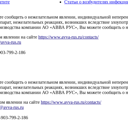
атите
Статьи о возбудителях инфекци
тите сообщить о нежелательном явлении, индивидуальной непере
парат, нежелательных реакциях, возникших вследствие злоупот
производства компании АО «АВВА РУС», Вы можете сообщить о 
м явлении на сайте
https://www.avva-rus.ru/contacts/
avva-rus.ru
903-799-2-186
тите сообщить о нежелательном явлении, индивидуальной непере
парат, нежелательных реакциях, возникших вследствие злоупот
производства компании АО «АВВА РУС», Вы можете сообщить о 
ом явлении на сайте
https://www.avva-rus.ru/contacts/
y@avva-rus.ru
-903-799-2-186