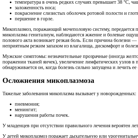
температура в очень редких случаях превышает 38 °С, ча
заложенность носа;
покраснение слизистых оболочек ротовой полости и глот
першение в горле.
Микоплазмоз, поражающий мочеполовую систему, передается п
микоплазма гениталиум, наблюдаются жжение и болевые ощущен
полового акта возникает резкая боль. Если причина болезни
неприятным резким запахом из влагалища, дискомфорт и болезн
Мужские симптомы: незначительные прозрачные (иногда желтов
поражении тканей яичек), увеличение лимфатических узлов в па
обнаруживается он, когда болезнь сильно запущена и лечить ее
Осложнения микоплазмоза
Тяжелые заболевания микоплазма вызывает у новорожденных:
пневмония;
менингит;
нарушения работы почек.
У младенцев при отсутствии правильного лечения вероятен ле
У детей микоплазмоз поражает дыхательную или урогенитальн