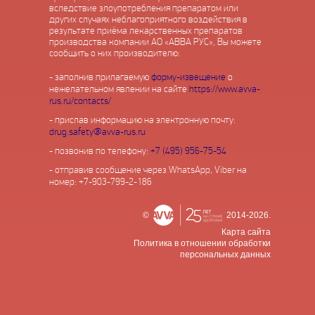
вследствие злоупотребления препаратом или
других случаях неблагоприятного воздействия в
результате приёма лекарственных препаратов
производства компании АО «АВВА РУС», Вы можете
сообщить о них производителю:
- заполнив прилагаемую
форму-извещение
о
нежелательном явлении на сайте
https://www.avva-
rus.ru/contacts/
- прислав информацию на электронную почту:
drug.safety@avva-rus.ru
- позвонив по телефону:
+7 (495) 956-75-54
- отправив сообщение через WhatsApp, Viber на
номер: +7-903-799-2-186
©
2014-2026.
Карта сайта
Политика в отношении обработки
персональных данных