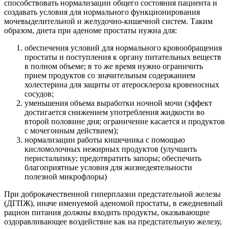
способствовать нормализации общего состояния пациента и
создавать условия для нормального функционирования
мочевыделительной и желудочно-кишечной систем. Таким
образом, диета при аденоме простаты нужна для:
обеспечения условий для нормального кровообращения
простаты и поступления к органу питательных веществ
в полном объеме; в то же время нужно ограничить
прием продуктов со значительным содержанием
холестерина для защиты от атеросклероза кровеносных
сосудов;
уменьшения объема выработки ночной мочи (эффект
достигается снижением употребления жидкости во
второй половине дня; ограничение касается и продуктов
с мочегонным действием);
нормализации работы кишечника с помощью
кисломолочных нежирных продуктов (улучшить
перистальтику; предотвратить запоры; обеспечить
благоприятные условия для жизнедеятельности
полезной микрофлоры)
При доброкачественной гиперплазии предстательной железы
(ДГПЖ), иначе именуемой аденомой простаты, в ежедневный
рацион питания должны входить продукты, оказывающие
оздоравливающее воздействие как на предстательную железу,