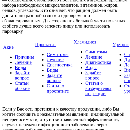
набора необходимых микроэлементов, витаминов, жиров,
белков, углеводов. Это означает, что рацион должен быть
достаточно разнообразным и одновременно
сбалансированным. Для сохранения большей части полезных
свойств лучше всего запекать пищу или использовать
пароварку.
Хламидиоз
Простатит
Уретрит
Акне
Симптомы
Симптомы
Си
Причины
Лечение
Лечение
Ди
Лечение
Диагностика
Диагностика
Ле
Виды
Виды
Виды
Ви
Задайте
Задайте
Задайте
За
вопрос
вопрос
вопрос
во
Статьи
Статьи о
Статьи о
Ст
об акне
возбудителях
простатите
ур
инфекции
Если у Вас есть претензии к качеству продукции, либо Вы
хотите сообщить о нежелательном явлении, индивидуальной
непереносимости, отсутствии заявленной эффективности,
случаях передачи инфекционного заболевания через
лекарственный препарат, нежелательных реакциях,