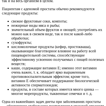
так и на весь организм в целом.
Пациентам с аденомой простаты обычно рекомендуются
следующие продукты:
свежие фруктовые соки, компоты;
нежирные виды мяса и рыбы;
значительный объем фруктов и овощей; употреблять их
можно как в свежем виде, так и после какой-либо
обработки;
сухофрукты;
кисломолочные продукты (кефир, простокваша),
оказывающие благотворное влияние на работу всей
пищеварительной системы, способствующие
эффективному усвоению получаемых с пищей полезных
веществ;
каши, содержащие витамин Е; именно этот витамин
очень важен, т. к. обладает ярко выраженным
противовоспалительным эффектом; кроме того,
витамин Е обеспечивает поддержание биологической
активности сперматозоидов;
продукты, в составе которых имеется много цинка —
многие морепродукты, тыквенные семечки и т. д.
Одна из важнейших задач диеты при заболеваниях простаты
— обеспечение стабильного поступления в мужской организм