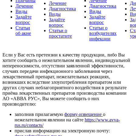
Причины
Лечение
Лечение
Ди
Лечение
Диагностика
Диагностика
Ле
Виды
Виды
Виды
Ви
Задайте
Задайте
Задайте
За
вопрос
вопрос
вопрос
во
Статьи
Статьи о
Статьи о
Ст
об акне
возбудителях
простатите
ур
инфекции
Если у Вас есть претензии к качеству продукции, либо Вы
хотите сообщить о нежелательном явлении, индивидуальной
непереносимости, отсутствии заявленной эффективности,
случаях передачи инфекционного заболевания через
лекарственный препарат, нежелательных реакциях,
возникших вследствие злоупотребления препаратом или
других случаях неблагоприятного воздействия в результате
приёма лекарственных препаратов производства компании
АО «АВВА РУС», Вы можете сообщить о них
производителю:
заполнив прилагаемую
форму-извещение
о
нежелательном явлении на сайте
https://www.avva-
rus.ru/contacts/
прислав информацию на электронную почту: