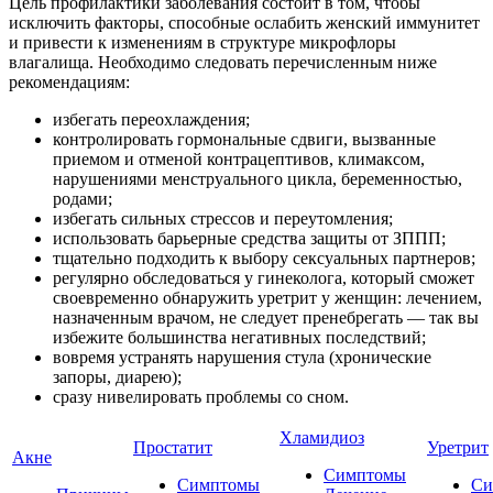
Цель профилактики заболевания состоит в том, чтобы
исключить факторы, способные ослабить женский иммунитет
и привести к изменениям в структуре микрофлоры
влагалища. Необходимо следовать перечисленным ниже
рекомендациям:
избегать переохлаждения;
контролировать гормональные сдвиги, вызванные
приемом и отменой контрацептивов, климаксом,
нарушениями менструального цикла, беременностью,
родами;
избегать сильных стрессов и переутомления;
использовать барьерные средства защиты от ЗППП;
тщательно подходить к выбору сексуальных партнеров;
регулярно обследоваться у гинеколога, который сможет
своевременно обнаружить уретрит у женщин: лечением,
назначенным врачом, не следует пренебрегать — так вы
избежите большинства негативных последствий;
вовремя устранять нарушения стула (хронические
запоры, диарею);
сразу нивелировать проблемы со сном.
Хламидиоз
Простатит
Уретрит
Акне
Симптомы
Симптомы
Си