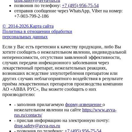
drug.safety@avva-rus.ru
позвонив по телефону:
+7 (495) 956-75-54
отправив сообщение через WhatsApp, Viber на номер:
+7-903-799-2-186
©
2014-2026.
Карта сайта
Политика в отношении обработки
персональных данных
Если у Вас есть претензии к качеству продукции, либо Вы
хотите сообщить о нежелательном явлении, индивидуальной
непереносимости, отсутствии заявленной эффективности,
случаях передачи инфекционного заболевания через
лекарственный препарат, нежелательных реакциях,
возникших вследствие злоупотребления препаратом или
других случаях неблагоприятного воздействия в результате
приёма лекарственных препаратов производства компании
АО «АВВА РУС», Вы можете сообщить о них
производителю:
- заполнив прилагаемую
форму-извещение
о
нежелательном явлении на сайте
https://www.avva-
rus.ru/contacts/
- прислав информацию на электронную почту:
drug.safety@avva-rus.ru
- позвонив по телефону:
+7 (495) 956-75-54