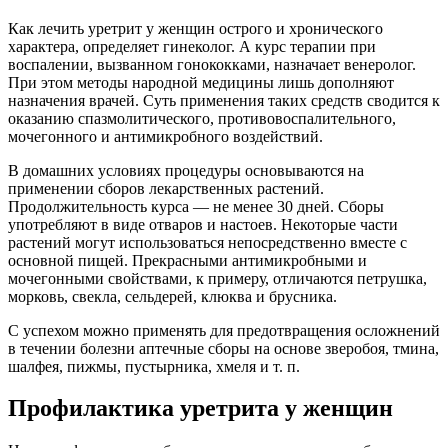
Как лечить уретрит у женщин острого и хронического
характера, определяет гинеколог. А курс терапии при
воспалении, вызванном гонококками, назначает венеролог.
При этом методы народной медицины лишь дополняют
назначения врачей. Суть применения таких средств сводится к
оказанию спазмолитического, противовоспалительного,
мочегонного и антимикробного воздействий.
В домашних условиях процедуры основываются на
применении сборов лекарственных растений.
Продолжительность курса — не менее 30 дней. Сборы
употребляют в виде отваров и настоев. Некоторые части
растений могут использоваться непосредственно вместе с
основной пищей. Прекрасными антимикробными и
мочегонными свойствами, к примеру, отличаются петрушка,
морковь, свекла, сельдерей, клюква и брусника.
С успехом можно применять для предотвращения осложнений
в течении болезни аптечные сборы на основе зверобоя, тмина,
шалфея, пижмы, пустырника, хмеля и т. п.
Профилактика уретрита у женщин